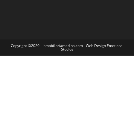
Copyright @2020 - Inmobiliariamedina.com - Web Design Emotional
Studios