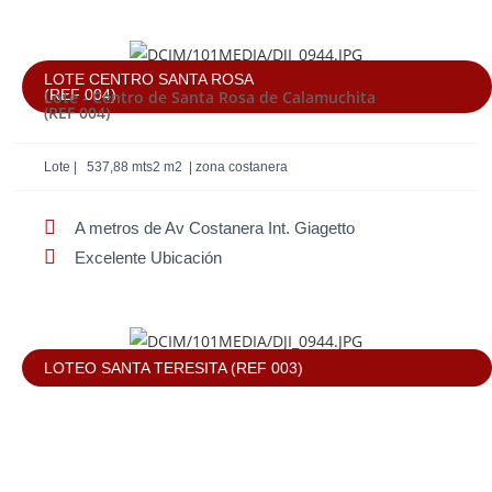
LOTE CENTRO SANTA ROSA
(REF 004)
Lote - Centro de Santa Rosa de Calamuchita
(REF 004)
Lote | 537,88 mts2 m2 | zona costanera
A metros de Av Costanera Int. Giagetto
Excelente Ubicación
LOTEO SANTA TERESITA (REF 003)