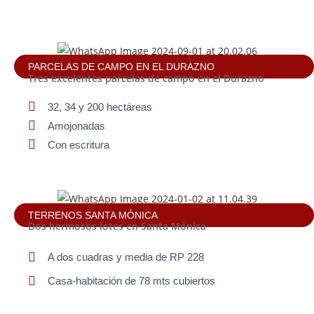
PARCELAS DE CAMPO EN EL DURAZNO
Tres excelentes parcelas de campo en el Durazno
32, 34 y 200 hectáreas
Amojonadas
Con escritura
TERRENOS SANTA MÓNICA
Dos hermosos lotes en Santa Mónica
A dos cuadras y media de RP 228
Casa-habitación de 78 mts cubiertos