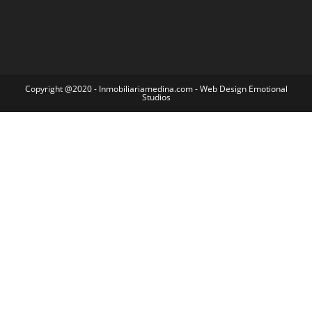
Copyright @2020 - Inmobiliariamedina.com - Web Design Emotional
Studios