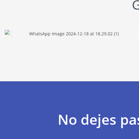
G
No dejes p