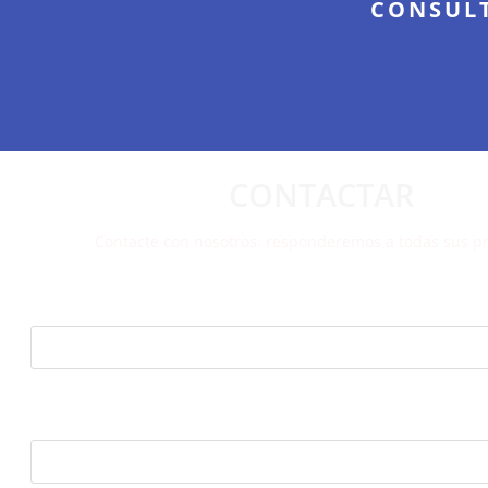
CONSULT
CONTACTAR
Contacte con nosotros: responderemos a todas sus p
Tu nombre (requerido)
Tu Email (requerido)