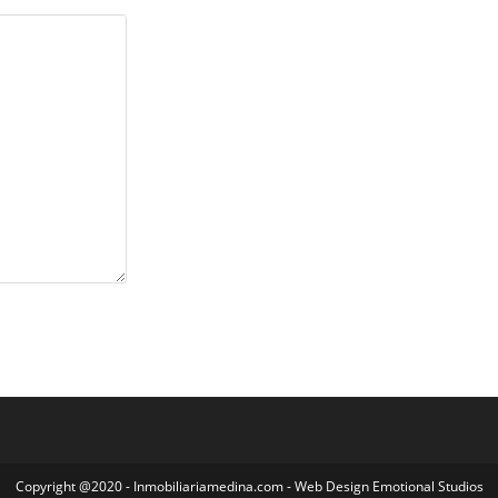
Copyright @2020 - Inmobiliariamedina.com - Web Design Emotional Studios