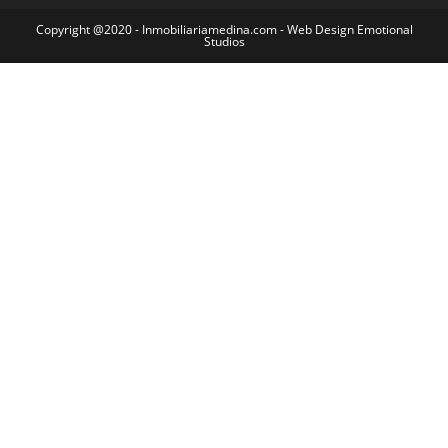
Copyright @2020 - Inmobiliariamedina.com - Web Design Emotional
Studios